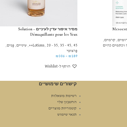
מסיר איפור עדין לעיניים – Solution
Démaquillante pour les Yeux
ומים
,
קרמים
,
 וכתמים כהים
45++
,
35 - 45
,
20 - 35
,
Lotions
,
עיניים
,
פָּנִים
,
פַּרצוּפִי
₪
306
–
₪
189
הוסף ל-Wishlist
קישורים שימושיים
רשימת משאלות
החשבון שלי
קטגוריות מוצרים
תנאי שימוש