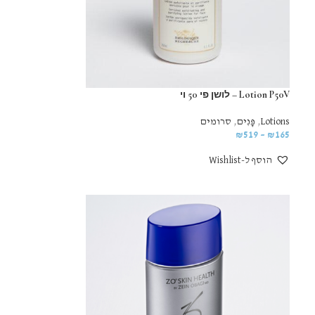
Lotion P50V – לושן פי 50 וי
Lotions
,
פָּנִים
,
סרומים
₪
519
–
₪
165
הוסף ל-Wishlist