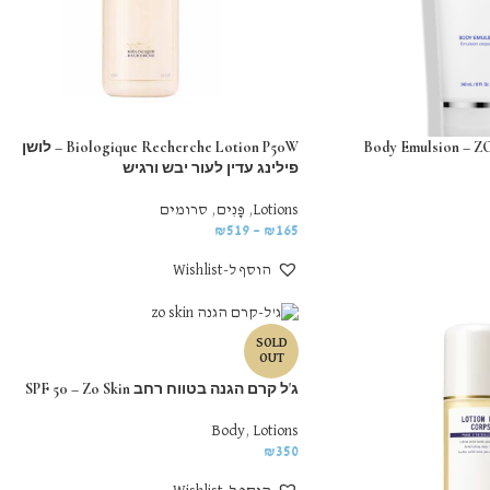
Body Emulsion – 
Biologique Recherche Lotion P50W – לושן
פילינג עדין לעור יבש ורגיש
Lotions
,
פָּנִים
,
סרומים
₪
519
–
₪
165
הוסף ל-Wishlist
SOLD
OUT
ג'ל קרם הגנה בטווח רחב SPF 50 – Zo Skin
Body
,
Lotions
₪
350