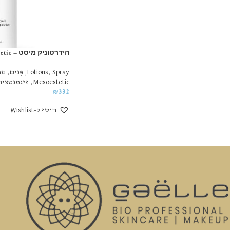
הידרטוניק מיסט – Mesoestetic
Spray
,
Lotions
,
פָּנִים
,
סר
Mesoestetic
,
פיגמנטציה
₪
332
הוסף ל-Wishlist