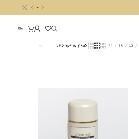
c
«
»
₪
0
24
18
12