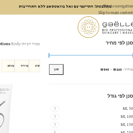
Skip to navigation
מתלבטת? התייעצי עם גאל בוואטסאפ ללא התחייבות
Skip to main content
סנן לפי מחיר
עמוד הבית
/
Body
/
otions
סוג
מידה
מותג
מחיר:
₪160
—
₪540
סנן
סנן לפי גודל
50 ML
2
100 ML
2
150 ML
2
250 ML
5