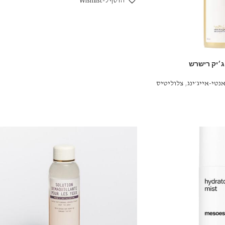
הוסף ל-Wishlist
נטי-אייג׳ינג
,
צלוליטיס