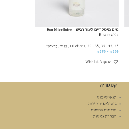
מים מיסלריים לעור רגיש – Eau Micellaire
Biosensible
45++
,
35 - 45
,
20 - 35
,
Lotions
,
פָּנִים
,
פַּרצוּפִי
₪
290
–
₪
208
הוסף ל-Wishlist
קטגוריה
תנאי שימוש
ביטולים והחזרות
מדיניות פרטיות
הצהרת נגישות