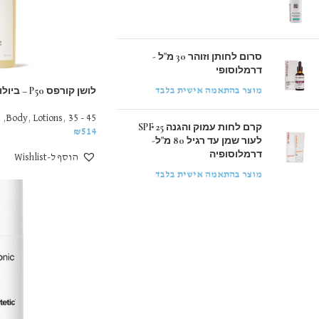
סרום לחותן וזוהר 30 מ"ל -
דרמלוסופי
לושן קורפס P50 – ביולוג׳יק רישרש
מוצר בהתאמה אישית בלבד
35 - 45
,
Lotions
,
Body
,
א
קרם לחות עמוק והגנה 25 SPF
₪
514
לעור שמן עד רגיל 80 מ"ל-
דרמלוסופיה
הוסף ל-Wishlist
מוצר בהתאמה אישית בלבד