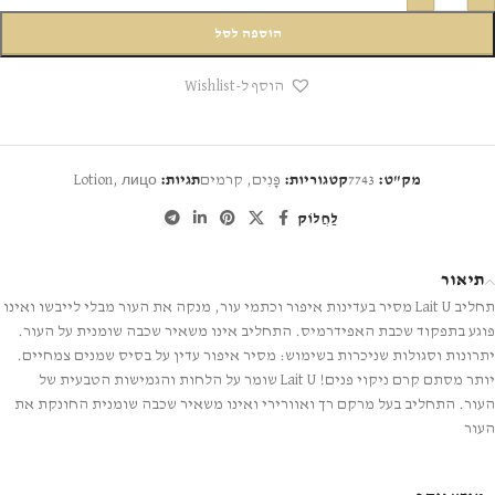
הוספה לסל
הוסף ל-Wishlist
מק"ט:
7743
קטגוריות:
פָּנִים
,
קרמים
תגיות:
лицо
,
Lotion
לַחֲלוֹק
תיאור
תחליב Lait U מסיר בעדינות איפור וכתמי עור, מנקה את העור מבלי לייבשו ואינו
פוגע בתפקוד שכבת האפידרמיס. התחליב אינו משאיר שכבה שומנית על העור.
יתרונות וסגולות שניכרות בשימוש: מסיר איפור עדין על בסיס שמנים צמחיים.
יותר מסתם קרם ניקוי פנים! Lait U שומר על הלחות והגמישות הטבעית של
העור. התחליב בעל מרקם רך ואוורירי ואינו משאיר שכבה שומנית החונקת את
העור