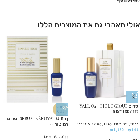
מידע נוסף
אולי תאהבי גם את המוצרים הללו
סרום YALL O2 – BIOLOGIQUE
SOLD
RECHERCHE
OUT
SERUM RÉNOVATEUR 14 -סרום
פָּנִים
,
סרומים
,
45++
,
אנטי-אייג׳ינג
רנווטור 14
₪
1,130
–
₪
441
פָּנִים
,
סרומים