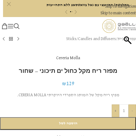
c
מתלבטת? התייעצי עם גאל בוואטסאפ ללא התחייבות
Skip to navigation
«
»
Skip to main content
עמוד הבית
/
Candles and Diffusers
/
Sticks
Cereria Molla
מפזר ריח מקל כחול ים תיכוני – שחור
₪
129
מפיץ ריח מקל של המותג הספרדי היוקרתי CERERIA MOLLA.
+
-
הוספה לסל