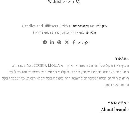
הוסף ל-Wishlist
מק"ט:
8142
קטגוריות:
Sticks
,
Candles and Diffusers
תגיות:
מפיץ ריח מקל
,
נרות ומפיצי ריח
לַחֲלוֹק
תיאור
מפיץ ריח מקל של המותג הספרדי היוקרתי CERERIA MOLLA. כל המוצרים
מיוצרים בעבודת יד בוולנסיה, ספרד. מקלות מפיצי ריח מכילים 100 מ"ל עם
ריחות חזקים ובלתי נשכחים להפצת ריח מעולה בכל חלקי הבית. מגיע בכלי בעל
מראה נקי ויפה.
מידע נוסף
About brand