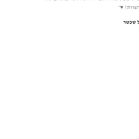
וות! ♥️‎״
 שכטר