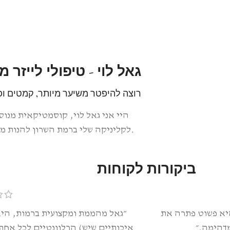
גאל לוי - טיפולי לייז
רוצה להיפטר משיער מיותר, קמטים ופ
היי אני גאל לוי, קוסמטיקאית מנו
לקליניקה שלי ברמת השרון להנות ממגוון טיפולי לייזר מתקדמים, יעילים ובטוחים.
ביקורות לקוחות
היא פשוט פתרה את
״גאל מהממת ומקצועית ברמות, הי
הימה.‎״
איכותיים שיש) הרלוונטיים לכל אחת