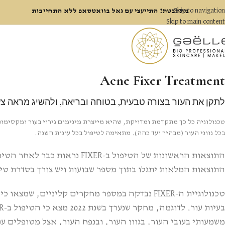
Skip to navigation
מתלבטת? התייעצי עם גאל בוואטסאפ ללא התחייבות
Skip to main content
Acne Fixer Treatment
לתקן את העור בצורה טבעית, בטוחה ובריאה, ולהשיג מראה צעי
טכנולוגיה כל כך מתקדמת ומדויקת, שהיא מייצרת מינימום גירוי בעור ומקסימ
בכל גווני העור (מבהיר ועד כהה). מתאימה לטיפול בכל עונות השנה.
התוצאות הראשונות של הטיפול ב-FIXER נראות
התוצאות המלאות יתגלו בתוך מספר שבועות ויש צורך בסדרת טי
טכנולוגיית ה-FIXER נבדקה במספר מחקרים קליניים, שמצאו
משמעותי בעובי העור, בגוון העור, ובנפח העור, אצל מטופלים 