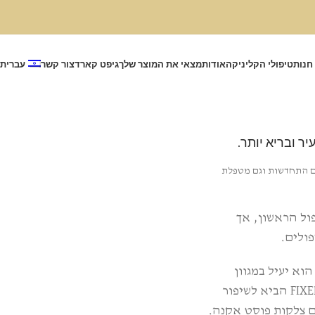
חנות
טיפולי הקליניקה
אודות
מצאי את המוצר שלך
גיפט קארד
צור קשר
עברית
ר ובריא יותר.
ום התחדשות וגם מטפלת
 כבר לאחר הטיפול הראשון, אך
פולים.
 כי הוא יעיל במגוון
בעיות עור. לדוגמה, מחקר שנערך בשנת 2022 מצא כי הטיפול ב-FIXER הביא לשיפור
עם צלקות פוסט אקנה.