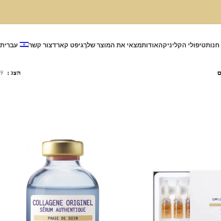
חנות
טיפולי הקליניקה
אודות
מצאי את המוצר שלך
גיפט קארד
צור קשר
עברית
ם
הצג
9