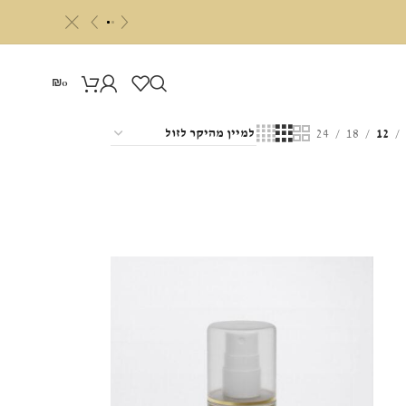
c
«
»
₪
0
24
18
12