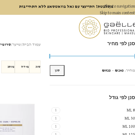
Skip to navigation
מתלבטת? התייעצי עם גאל בוואטסאפ ללא התחייבות
Skip to main content
סנן לפי מחיר
עמוד הבית
/
שיער
/
סרומי
סוג
מידה
מותג
מחיר:
₪240
—
₪920
סנן
סנן לפי גודל
8 ML
1
30 ML
1
100 ML
1
125 ML
1