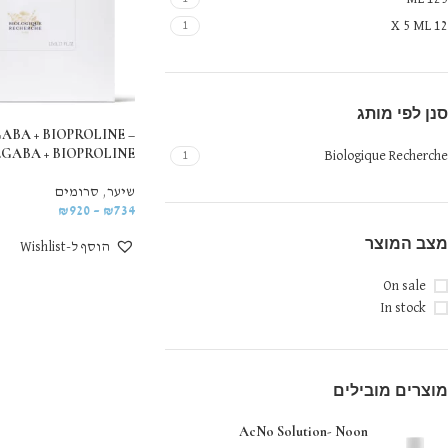
12 X 5 ML
1
סנן לפי מותג
ABA + BIOPROLINE –
GABA + BIOPROLINE
Biologique Recherche
1
שיער
,
סרומים
₪
920
–
₪
734
מצב המוצר
הוסף ל-Wishlist
On sale
In stock
מוצרים מובילים
AcNo Solution- Noon