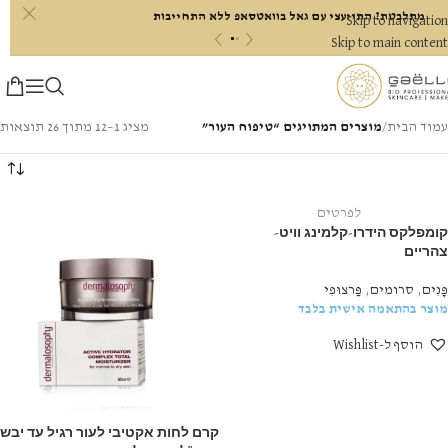
c
מתלבטת? התייעצי עם גאל בוואטסאפ ללא התחייבות
Skip to navigation
«
»
Skip to main content
עמוד הבית
/
מוצרים המתויגים “טיפוח העור”
מציג 1–12 מתוך 26 תוצאות
נמכר בהתאמה אישית. צרי קשר
לפרטים
קומפלקס הידרו-קלמינג וויט-
צהריים
פָּנִים
,
סרומים
,
פַּרצוּפִי
מוצר בהתאמה אישית בלבד
הוסף ל-Wishlist
קרם לחות אקטיבי לעור רגיל עד יבש