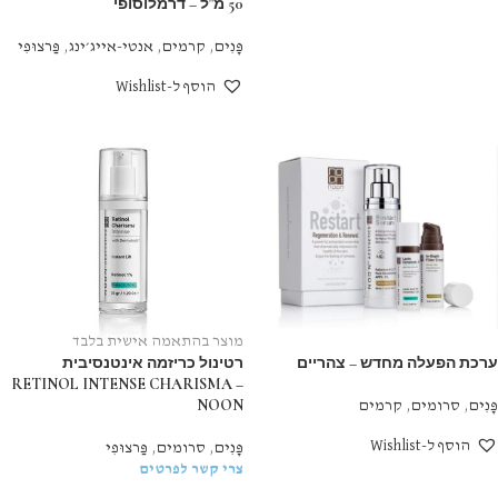
50 מ"ל – דרמלוסופי
פָּנִים
,
קרמים
,
אנטי-אייג׳ינג
,
פַּרצוּפִי
הוסף ל-Wishlist
מוצר בהתאמה אישית בלבד
ערכת הפעלה מחדש – צהריים
רטינול כריזמה אינטנסיבית
RETINOL INTENSE CHARISMA –
NOON
פָּנִים
,
סרומים
,
קרמים
הוסף ל-Wishlist
פָּנִים
,
סרומים
,
פַּרצוּפִי
צרי קשר לפרטים