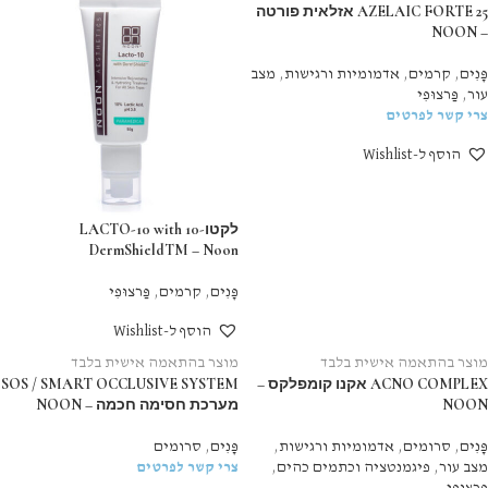
AZELAIC FORTE 25 אזלאית פורטה
– NOON
פָּנִים
,
קרמים
,
אדמומיות ורגישות
,
מצב
עור
,
פַּרצוּפִי
צרי קשר לפרטים
הוסף ל-Wishlist
לקטו-10 LACTO-10 with
DermShieldTM – Noon
פָּנִים
,
קרמים
,
פַּרצוּפִי
הוסף ל-Wishlist
מוצר בהתאמה אישית בלבד
מוצר בהתאמה אישית בלבד
ACNO COMPLEX אקנו קומפלקס –
SOS / SMART OCCLUSIVE SYSTEM
NOON
מערכת חסימה חכמה – NOON
פָּנִים
,
סרומים
,
אדמומיות ורגישות
,
פָּנִים
,
סרומים
מצב עור
,
פיגמנטציה וכתמים כהים
,
צרי קשר לפרטים
פַּרצוּפִי