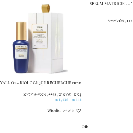
סרום מטריסיאל ויסאז׳ – SERUM MATRICIEL
45
,
צלוליטיס
סרום YALL O2 – BIOLOGIQUE RECHERCHE
פָּנִים
,
סרומים
,
45++
,
אנטי-אייג׳ינג
₪
1,130
–
₪
441
הוסף ל-Wishlist