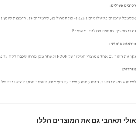
רכיבים פעילים:
אנסמבל שומנים פיזיולוגיים 3:1:1:1- כולסטרול 6%, סרמידים 2%, חומצות שומן 2 %
נוגדי חמצון- חומצה פרולית, ויטמין E
הוראות שימוש
:
נקו את העור עם אחד ממוצרי הניקוי של NOON ולאחר מכן מרחו שכבה דקה עד פעמיים ביום או לפי הנחיות מומחה טיפוח העור שלכם.
אזהרות:
לשימוש חיצוני בלבד. הימנע ממגע ישיר עם העיניים. לשמור מחוץ להישג ידם של
אולי תאהבי גם את המוצרים הללו