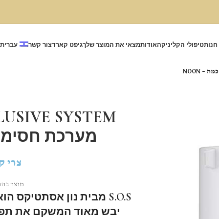
חנות
טיפולי הקליניקה
אודות
מצאי את המוצר שלך
גיפט קארד
צור קשר
עברית
LUSIVE SYSTEM
מערכת חסימה ח
צרי ק
מוצר בהת
S.O.S מבית נון אסתטיקס 
יבש מאוד המשקם את תפק