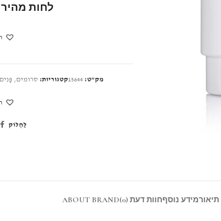
לחות מהיר ו
הו
מק"ט:
15644
קטגוריות:
סרומים
,
פָּנִים
הו
לַחֲלוֹק
תיאור
מידע נוסף
חוות דעת (0)
ABOUT BRAND