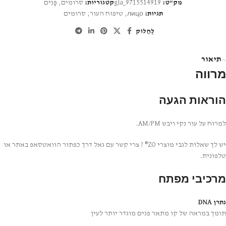
מק"ט:
gla_9715514919
קטגוריות:
סרומים
,
פָּנִים
תגיות:
лицо
,
טיפוח העור
,
סרומים
לַחֲלוֹק
תיאור
מרווה
הוראות הגעה
למרוח על עור נקי ויבש AM/PM.
יש לך שאלות לגבי מוצרי ZO® ? צרי קשר עם גאל דרך כפתור הוואטסאפ באתר או
טלפונית.
מרכיבי מפתח
נתרן DNA
תומך במראה של קו מתאר פנים מוגדר יותר לעין