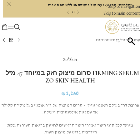
c
מתלבטת? התייעצי עם גאל בוואטסאפ ללא התחייבות
Skip to navigation
«
»
Skip to main content
עמוד הבית
/
פָּנִים
/
סרומים
Zo®Skin
FIRMING SERUM סרום מיצוק חזק במיוחד 47 מ"ל –
ZO SKIN HEALTH
₪
1,260
פריצת דרך בעולם האנטי אייג׳ – סרום המיצוק של ד״ר אובג׳י בעל נוסחה קלילה
אך עם זאת אינטנסיבית ויעילה.
מיועד לכל סוגי העור ואזורי העור הרגישים לחיזוק בריאות העור והענקת
הידרציה בדגש על מיצוק העור.