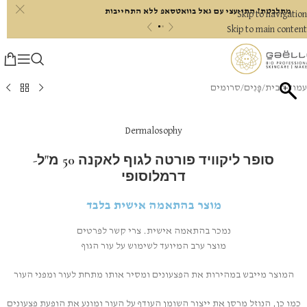
c
מתלבטת? התייעצי עם גאל בוואטסאפ ללא התחייבות
Skip to navigation
«
»
Skip to main content
עמוד הבית
/
פָּנִים
/
סרומים
Dermalosophy
סופר ליקוויד פורטה לגוף לאקנה 50 מ"ל-
דרמלוסופי
מוצר בהתאמה אישית בלבד
נמכר בהתאמה אישית. צרי קשר לפרטים
מוצר ערב המיועד לשימוש על עור הגוף
המוצר מייבש במהירות את הפצעונים ומסיר אותו מתחת לעור ומפני העור
כמו כן, הנוזל מרסן את ייצור השומן העודף על העור ומונע את הופעת פצעונים