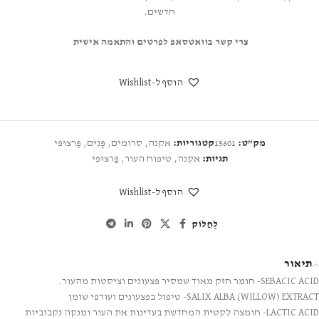
חדשים.
צרי קשר בוואטסאפ לפרטים והתאמה אישית
הוסף ל-Wishlist
מק"ט:
15601
קטגוריות:
אקנה
,
סרומים
,
פָּנִים
,
פַּרצוּפִי
תגיות:
אקנה
,
טיפוח העור
,
פַּרצוּפִי
הוסף ל-Wishlist
לַחֲלוֹק
תיאור
SEBACIC ACID- חומר חזק מאוד שמסיר פצעונים וציסטות מהעור.
SALIX ALBA (WILLOW) EXTRACT- טיפול בפצעונים ועודפי שומן
LACTIC ACID- חומצה לקטית המחדשת בעדינות את העור ומנקה נקבוביות