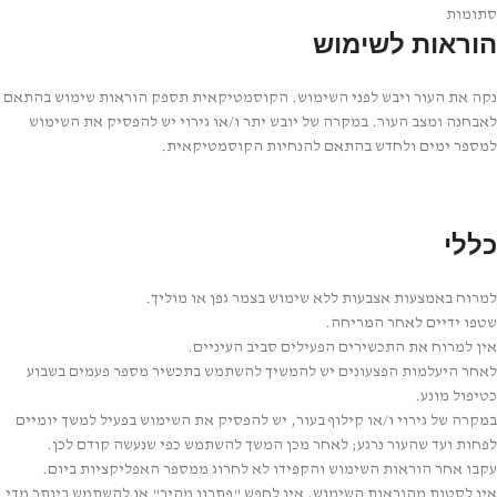
סתומות
הוראות לשימוש
נקה את העור ויבש לפני השימוש. הקוסמטיקאית תספק הוראות שימוש בהתאם
לאבחנה ומצב העור. במקרה של יובש יתר ו/או גירוי יש להפסיק את השימוש
למספר ימים ולחדש בהתאם להנחיות הקוסמטיקאית.
כללי
למרוח באמצעות אצבעות ללא שימוש בצמר גפן או מוליך.
שטפו ידיים לאחר המריחה.
אין למרוח את התכשירים הפעילים סביב העיניים.
לאחר היעלמות הפצעונים יש להמשיך להשתמש בתכשיר מספר פעמים בשבוע
כטיפול מונע.
במקרה של גירוי ו/או קילוף בעור, יש להפסיק את השימוש בפעיל למשך יומיים
לפחות ועד שהעור נרגע; לאחר מכן המשך להשתמש כפי שנעשה קודם לכן.
עקבו אחר הוראות השימוש והקפידו לא לחרוג ממספר האפליקציות ביום.
אין לסטות מהוראות השימוש, אין לחפש "פתרון מהיר" או להשתמש ביותר מדי