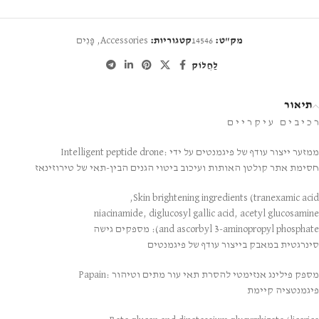
מק"ט:
14546
קטגוריות:
Accessories
,
פָּנִים
לַחֲלוֹק
תיאור
ר כ י ב י ם ע י ק ר י י ם
ממזער ייצור עודף של פיגמנטים על ידי
:Intelligent peptide drone
חסימת אתר קולטן האותות ועיכוב ביטוי הגנים הבין-תאי של טירוזינאז
Skin brightening ingredients (tranexamic acid,
niacinamide, diglucosyl gallic acid, acetyl glucosamine
and ascorbyl 3-aminopropyl phosphate):
מספקים גישה
סינרגטית במאבק בייצור עודף של פיגמנטים
מספק פילינג אנזימטי להסרת תאי עור מתים וטיהור
:Papain
פיגמנטציה קיימת