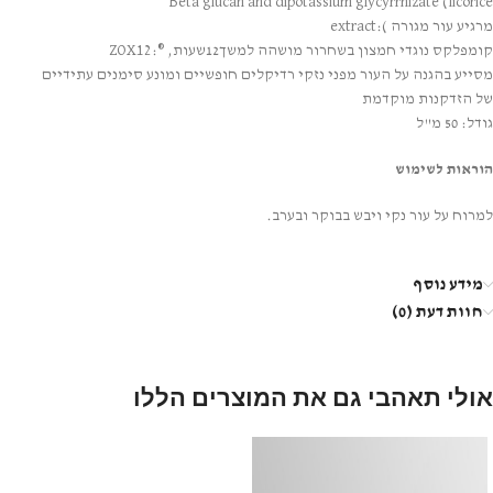
Beta glucan and dipotassium glycyrrhizate (licorice
מרגיע עור מגורה
):extract
קומפלקס נוגדי חמצון בשחרור מושהה למשך12שעות,
®:ZOX12
מסייע בהגנה על העור מפני נזקי רדיקלים חופשיים ומונע סימנים עתידיים
של הזדקנות מוקדמת
גודל: 50 מ"ל
הוראות לשימוש
למרוח על עור נקי ויבש בבוקר ובערב.
מידע נוסף
חוות דעת (0)
אולי תאהבי גם את המוצרים הללו