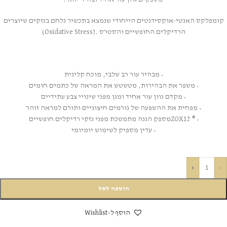
קומפלקס האנטי-אוקסידנטים הייחודי שנמצא בתכשיר נלחם בנזקים שיוצרים
הרדיקלים החופשיים והסטרס .(Oxidative Stress)
• מבהיר עור רב שלבי, מוכח קלינית
• משפר את הבהירות, מטשטש את המראה של כתמים חומים
• מקדם גוון עור אחיד ומגן מפני שינויי צבע עתידיים
• מפחית את ההשפעה של גורמים חיצוניים ותורם למראה זוהר
•
®
12
ZOX
מספק הגנה מתמשכת מפני נזקי רדיקלים חופשיים
• עדין מספיק לשימוש יומיומי
+
-
הוספה לסל
הוסף ל-Wishlist