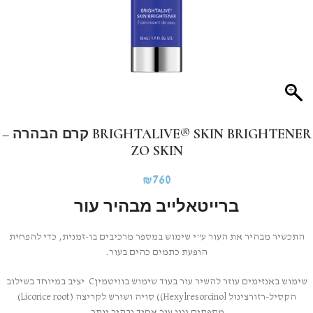
BRIGHTALIVE® SKIN BRIGHTENER קרם הבהרה –
ZO SKIN
₪
760
ברייטאלייב מבהיר עור
התכשיר מבהיר את העור ע"י שימוש במספר מרכיבים בו-זמנית, כדי להפחית
הופעת כתמים כהים בעור.
שימוש באנזימים עוזר להשיר עור בעוד שימוש בוויטמיןC יציב במיוחד בשילוב
הקסיל-רזורצינול Hexylresorcinol)) סויה ושורש לקריצה (Licorice root)
מספקים גוון עור אחיד ובהיר יותר.