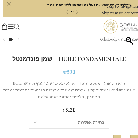
c
מתלבטת? התייעצי עם גאל בוואטסאפ ללא התחייבות
Skip to navigation
«
»
Skip to main content
עמוד הבית
/
Body
/
Oils
HUILE FONDAMENTALE – שמן פונדמנטל
₪
531
הוא הטיפול המשקם והמגן האולטימטיבי שלנו לגוף ולשיער Huile
Fondamentale בשילוב עם 6 שמנים בוטניים טהורים הידועים בתכונות נוגדות
החמצון, הלחות וההתחדשות שלהם
SIZE