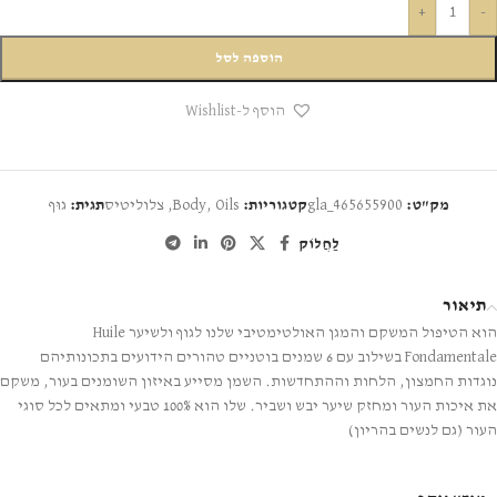
+
-
הוספה לסל
הוסף ל-Wishlist
מק"ט:
gla_465655900
קטגוריות:
Oils
,
Body
,
צלוליטיס
תגית:
גוּף
לַחֲלוֹק
תיאור
הוא הטיפול המשקם והמגן האולטימטיבי שלנו לגוף ולשיער Huile
Fondamentale בשילוב עם 6 שמנים בוטניים טהורים הידועים בתכונותיהם
נוגדות החמצון, הלחות וההתחדשות. השמן מסייע באיזון השומנים בעור, משקם
את איכות העור ומחזק שיער יבש ושביר. שלו הוא 100% טבעי ומתאים לכל סוגי
העור (גם לנשים בהריון)