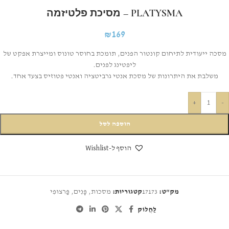
PLATYSMA – מסיכת פלטיזמה
₪
169
מסכה ייעודית לתיחום קונטור הפנים, תומכת בחוסר טונוס ומייצרת אפקט של
ליפטינג לפנים.
משלבת את היתרונות של מסכת אנטי גרביטציה ואנטי פטוזיס בצעד אחד.
+
-
הוספה לסל
הוסף ל-Wishlist
מק"ט:
17173
קטגוריות:
מסכות
,
פָּנִים
,
פַּרצוּפִי
לַחֲלוֹק