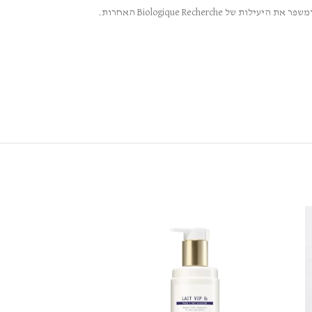
Lotion P50 Capillaire הוא תכשיר פילינג עדין לקרקפת, מווסת הפרשת חלב מוגזמת ומסייע באיזון רמות ה-pH בעור הקרקפת, מנקה בעדינות ומטהר את הקרקפת ומשפר את היעילות של Biologique Recherche האחרות.