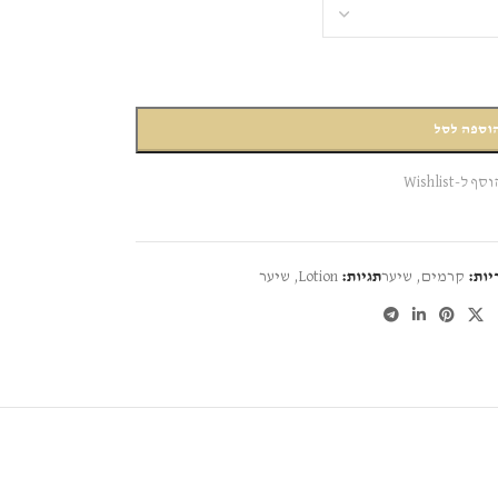
וספה לסל
סף ל-Wishlist
יות:
קרמים
,
שיער
תגיות:
Lotion
,
שיער