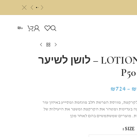
c
«
»
₪
0
LOTION P50 CAPILLAIRE – לושן לשיער
P50
₪
724
–
₪
יר פילינג עדין לקרקפת, מווסת הפרשת חלב מוגזמת ומסייע באיזון עור
מות ה-pH בקרקפת, מנקה בעדינות ומטהר את הקרקפת ומשפר את היעילות של
SIZE