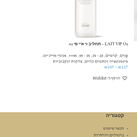
LAIT VIP O2 – תחליב וי איי פי 02
ologique recherche
פָּנִים
,
קרמים
,
20 - 35
,
35 - 45
,
45++
,
אנטי-אייג׳ינג
,
קרמים
,
פָּנִים
,
קרמי
פיגמנטציה וכתמים כהים
,
צלקות ונקבוביות
106
₪
–
290
₪
₪
307
–
₪
127
הוסף ל-Wishlist
הוסף ל-Wishlist
קטגוריה
תנאי שימוש
ביטולים והחזרות