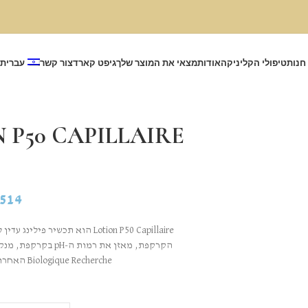
חנות
טיפולי הקליניקה
אודות
מצאי את המוצר שלך
גיפט קארד
צור קשר
עברית
514
Lotion P50 Capillaire הוא תכש
הקרקפת, מאזן את ר
Biologique Recherche האחרות. מוצרים שמשתמשים בהם לאחר מכן