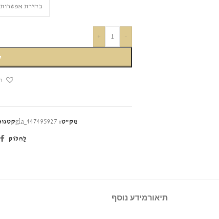
+
-
ה
הו
מק"ט:
gla_447495927
קטגור
לַחֲלוֹק
תיאור
מידע נוסף