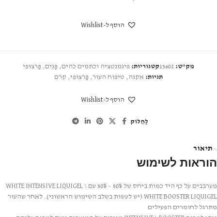
הוסף ל-Wishlist
מק"ט:
15602
קטגוריות:
פיגמנטציה וכתמים כהים
,
פָּנִים
,
פַּרצוּפִי
תגיות:
אקנה
,
טיפוח העור
,
פַּרצוּפִי
,
קרם
הוסף ל-Wishlist
לַחֲלוֹק
תיאור
הוראות לשימוש
מערבבים על כף היד כמות ביחס של 50% – 50% עם WHITE INTENSIVE LIQUIGEL \
WHITE BOOSTER LIQUIGEL (יש לעשות בשלב השימוש הראשוני). לאחר שהעור
מתרגל לחומרים הפעילים