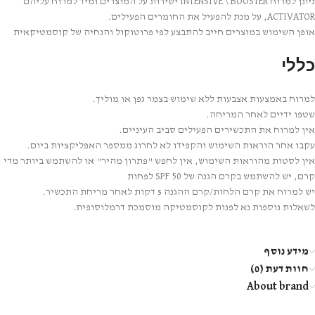
ניתן למרוח INTENSIVE \ BOOSTER ישירות על המוצרים ומיד למרוח עליהם
ACTIVATOR, על מנת להפעיל את החומרים הפעילים.
אופן השימוש במוצרים חייב להתבצע לפי פרוטוקול והנחיה של קוסמטיקאית
כללי
למרוח באמצעות אצבעות ללא שימוש בצמר גפן או מוליך.
שטפו ידיים לאחר המריחה.
אין למרוח את התכשירים הפעילים סביב העיניים.
עקבו אחר הוראות השימוש והקפידו לא לחרוג ממספר האפליקציות ביום.
אין לסטות מהוראות השימוש, אין לחפש "פתרון מהיר" או להשתמש ביותר מדי
קרם, יש להשתמש בקרם הגנה של SPF 50 לפחות
יש למרוח את קרם הלחות/קרם ההגנה 5 דקות לאחר מריחת התכשיר.
לשאלות נוספות נא לפנות לקוסמטיקה מוסמכת דרמלוסופית.
מידע נוסף
חוות דעת (0)
About brand