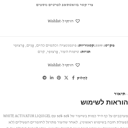
צרי קשר בוואטסאפ לפרטים נוספים
הוסף ל-Wishlist
מק"ט:
15599
קטגוריות:
פיגמנטציה וכתמים כהים
,
פָּנִים
,
פַּרצוּפִי
תגיות:
טיפוח העור
,
פַּרצוּפִי
,
קרם
הוסף ל-Wishlist
לַחֲלוֹק
תיאור
הוראות לשימוש
מערבבים על כף היד כמות בשיעור של 50%-50% עם WHITE ACTIVATOR LIQUIGEL
(פעולת חובה בשימוש ראשוני). לאחר שהעור מתרגל לחומרים הפעילים (לא